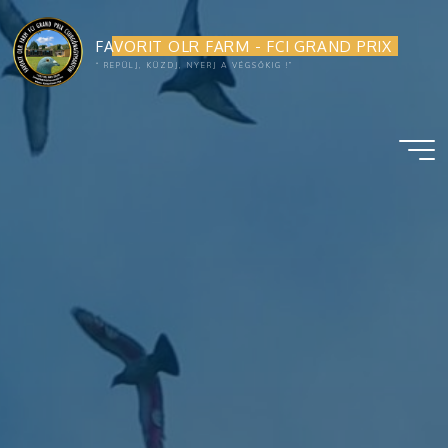
FAVORIT OLR FARM - FCI GRAND PRIX
“ REPÜLJ, KÜZDJ, NYERJ A VÉGSŐKIG !”