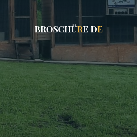
B
R
O
S
C
H
Ü
R
E
D
E