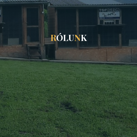
R
Ó
L
U
N
K